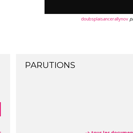
doubsplaisancerallynov
p
PARUTIONS
s
tous les documen