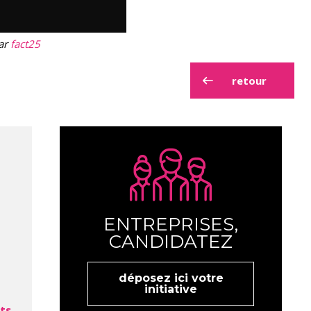
ar
fact25
retour
ENTREPRISES,
CANDIDATEZ
déposez ici votre
initiative
ts