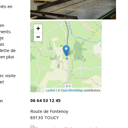
riés en
 en
+
nents.
−
ge
uis
alette de
en plus
ec visite
et
Leaflet
| ©
OpenStreetMap
contributors
06 64 53 12 45
un
Route de Fontenoy
89130 TOUCY