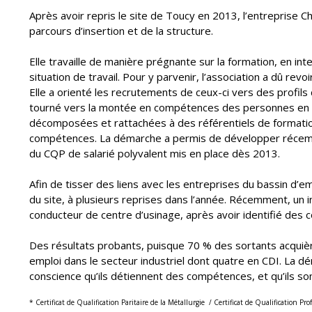
Après avoir repris le site de Toucy en 2013, l’entreprise Chê
parcours d’insertion et de la structure.
Elle travaille de manière prégnante sur la formation, en int
situation de travail. Pour y parvenir, l’association a dû r
Elle a orienté les recrutements de ceux-ci vers des profi
tourné vers la montée en compétences des personnes en in
décomposées et rattachées à des référentiels de formation. 
compétences. La démarche a permis de développer récem
du CQP de salarié polyvalent mis en place dès 2013.
Afin de tisser des liens avec les entreprises du bassin d’e
du site, à plusieurs reprises dans l’année. Récemment, un
conducteur de centre d’usinage, après avoir identifié des
Des résultats probants, puisque 70 % des sortants acquièr
emploi dans le secteur industriel dont quatre en CDI. La dé
conscience qu’ils détiennent des compétences, et qu’ils so
* Certificat de Qualification Paritaire de la Métallurgie / Certificat de Qualification Pr