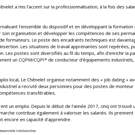
nelet a mis l’accent sur la professionnalisation, à la fois des sala
ernalisant l’ensemble du dispositif et en développant la formation
evoir son organisation et développer les compétences de ses perma
ls de formateurs. Le poste des encadrants techniques est davanta
sertion. Les situations de travail apprenantes sont repérées, p
Les postes sont diversifiés au fil du temps, afin d’enrichir la p
ment un CQPM/CQPI* de conducteur d’équipements industriels, 
mploi local, Le Chênelet organise notamment des « job dating » av
 industriel a recruté deux personnes pour des postes de monteur 
 compétences transférables.
ent un emploi. Depuis le début de l’année 2017, cinq ont trouvé 
marche contribue également à valoriser les salariés. Ils prennent
nt encore en capacité d’apprendre.
ofessionnelle Interbranches