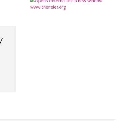
www.chenelet.org
V