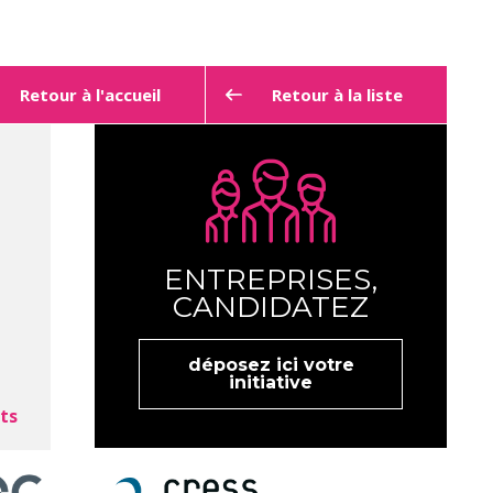
Retour à l'accueil
Retour à la liste
ENTREPRISES,
CANDIDATEZ
déposez ici votre
initiative
ts