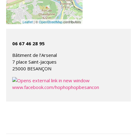
Leaflet
| ©
OpenStreetMap
contributors
06 67 46 28 95
Bâtiment de l’Arsenal
7 place Saint-Jacques
25000 BESANÇON
www.facebook.com/hophophopbesancon