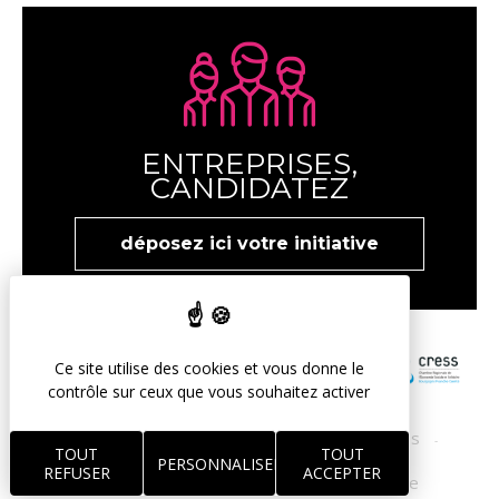
ENTREPRISES,
CANDIDATEZ
déposez ici votre initiative
Ce site utilise des cookies et vous donne le
contrôle sur ceux que vous souhaitez activer
mentions légales
protection des données
-
-
TOUT
TOUT
PERSONNALISER
REFUSER
ACCEPTER
gestion des cookies
réalisation Koredge
-