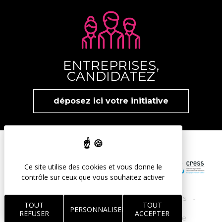
ENTREPRISES,
CANDIDATEZ
déposez ici votre initiative
Ce site utilise des cookies et vous donne le
contrôle sur ceux que vous souhaitez activer
mentions légales
protection des données
-
-
TOUT
TOUT
PERSONNALISER
REFUSER
ACCEPTER
gestion des cookies
réalisation Koredge
-