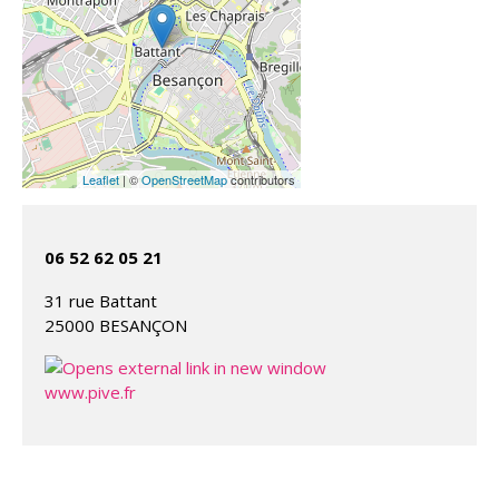
Leaflet
| ©
OpenStreetMap
contributors
06 52 62 05 21
31 rue Battant
25000 BESANÇON
www.pive.fr